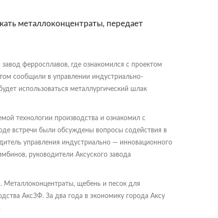
скать металлоконцентраты, передает
завод ферросплавов, где ознакомился с проектом
том сообщили в управлении индустриально-
будет использоваться металлургический шлак
мой технологии производства и ознакомил с
оде встречи были обсуждены вопросы содействия в
одитель управления индустриально — инновационного
мбинов, руководители Аксуского завода
й. Металлоконцентраты, щебень и песок для
дства АксЗФ. За два года в экономику города Аксу
.