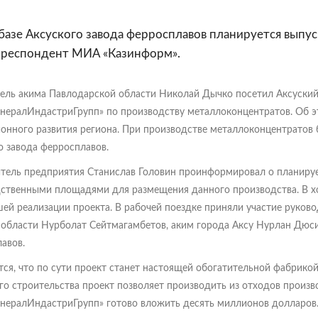
базе Аксуского завода ферросплавов планируется выпу
рреспондент МИА «Казинформ».
ель акима Павлодарской области Николай Дычко посетил Аксуский 
ералИндастриГрупп» по производству металлоконцентратов. Об э
онного развития региона. При производстве металлоконцентратов 
о завода ферросплавов.
тель предприятия Станислав Головин проинформировал о планируе
ственными площадями для размещения данного производства. В х
ей реализации проекта. В рабочей поездке приняли участие руков
 области Нурболат Сейтмагамбетов, аким города Аксу Нурлан Дюси
авов.
ся, что по сути проект станет настоящей обогатительной фабрико
о строительства проект позволяет производить из отходов произво
ералИндастриГрупп» готово вложить десять миллионов долларов