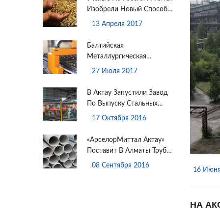
Изобрели Новый Способ
Извлечения Золота Из
13 Апреля 2017
Руды
Балтийская
Металлургическая
Компания Предлагает
27 Июля 2017
Дизайнерскую
Плазменную Резку
В Актау Запустили Завод
Листового Проката
По Выпуску Стальных
Бесшовных Труб
17 Октября 2016
«АрселорМиттал Актау»
Поставит В Алматы Трубы
На Сумму Более 130 Млн
08 Сентября 2016
16 Июня
Тенге
НА АК