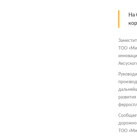
На 
ко
Заместит
ТОО «Мин
инноваци
Аксуског
Руководи
производ
дальнейш
развития
ферроспл
Сообщает
дорожног
ТОО «Мин