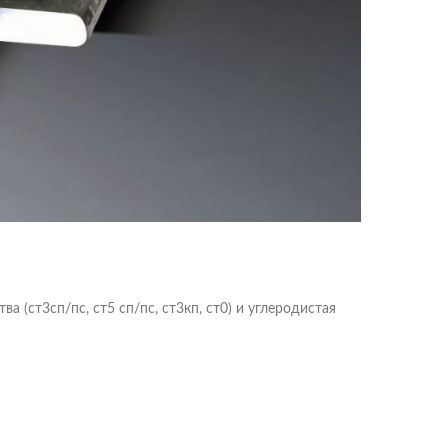
 (ст3сп/пс, ст5 сп/пс, ст3кп, ст0) и углеродистая