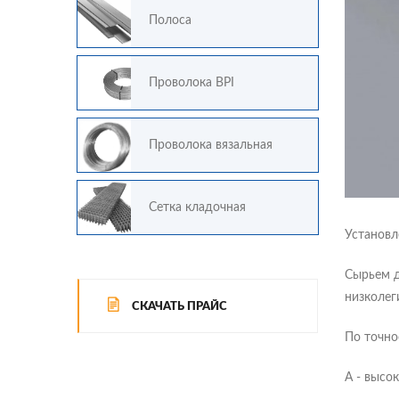
Полоса
Проволока ВРI
Проволока вязальная
Сетка кладочная
Установл
Сырьем д
низколег
СКАЧАТЬ ПРАЙС
По точно
А - высо