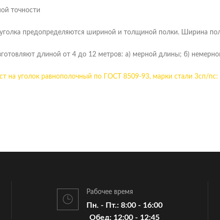
ной точности
уголка предопределяются шириной и толщиной полки. Ширина пол
зготовляют длиной от 4 до 12 метров: а) мерной длины; б) немерно
ст на уголок равнополочный по ГОСТ 8509-93, марки стали 3сп/пс:
Рабочее время
Пн. - Пт.: 8:00 - 16:00
Обед: 12:00 - 12:45