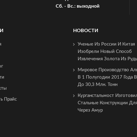
Cб. - Вс.: выходной
И
НОВОСТИ
я
Ученые Из России И Китая
Изобрели Новый Способ
Извлечения Золота Из Руд
ог
Мировое Производство А
ти
В 1 Полугодии 2017 Года 
До 30,3 Млн. Тонн
кты
Курганстальмост Изготови
ть Прайс
Стальные Конструкции Дл
Через Амур